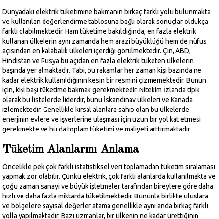
Dünyadaki elektrik tüketimine bakmanın birkaç farklı yolu bulunmakta
ve kullanılan değerlendirme tablosuna bağlı olarak sonuçlar oldukça
farklı olabilmektedir. Ham tüketime bakıldığında, en fazla elektrik
kullanan ülkelerin aynı zamanda hem arazi büyüklüğü hem de nüfus
açısından en kalabalık ülkeleri içerdiği görülmektedir. Çin, ABD,
Hindistan ve Rusya bu açıdan en fazla elektrik tüketen ülkelerin
başında yer almaktadır. Tabi, bu rakamlar her zaman kişi bazında ne
kadar elektrik kullanıldığının kesin bir resmini çizmemektedir. Bunun
için, kişi başı tüketime bakmak gerekmektedir. Nitekim İzlanda tipik
olarak bu listelerde liderdir, bunu İskandinav ülkeleri ve Kanada
izlemektedir. Genellikle kırsal alanlara sahip olan bu ülkelerde
enerjinin evlere ve işyerlerine ulaşması için uzun bir yol kat etmesi
gerekmekte ve bu da toplam tüketimi ve maliyeti arttırmaktadır.
Tüketim Alanlarını Anlama
Öncelikle pek çok farklı istatistiksel veri toplamadan tüketim sıralaması
yapmak zor olabilir. Çünkü elektrik, çok farklı alanlarda kullanılmakta ve
çoğu zaman sanayi ve büyük işletmeler tarafından bireylere göre daha
hızlı ve daha fazla miktarda tüketilmektedir. Bununla birlikte uluslara
ve bölgelere sayısal değerler atama genellikle aynı anda birkaç farklı
yolla yapılmaktadır. Bazı uzmanlar, bir ülkenin ne kadar ürettiğinin