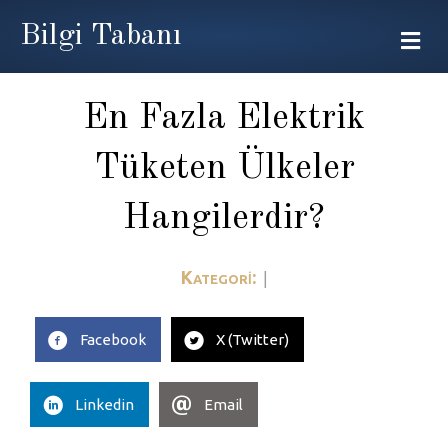
Bilgi Tabanı
Me
En Fazla Elektrik
Tüketen Ülkeler
Hangilerdir?
Kategori:
|
Facebook
X (Twitter)
Linkedin
Email