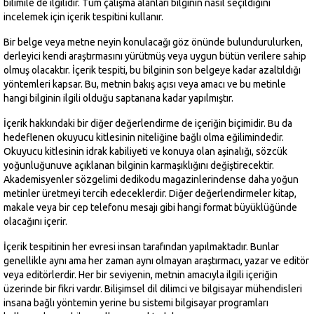
bilimile de ilgilidir. Tüm çalışma alanları bilginin nasıl seçildiğini
incelemek için içerik tespitini kullanır.
Bir belge veya metne neyin konulacağı göz önünde bulundurulurken,
derleyici kendi araştırmasını yürütmüş veya uygun bütün verilere sahip
olmuş olacaktır. İçerik tespiti, bu bilginin son belgeye kadar azaltıldığı
yöntemleri kapsar. Bu, metnin bakış açısı veya amacı ve bu metinle
hangi bilginin ilgili olduğu saptanana kadar yapılmıştır.
İçerik hakkındaki bir diğer değerlendirme de içeriğin biçimidir. Bu da
hedeflenen okuyucu kitlesinin niteliğine bağlı olma eğilimindedir.
Okuyucu kitlesinin idrak kabiliyeti ve konuya olan aşinalığı, sözcük
yoğunluğunuve açıklanan bilginin karmaşıklığını değiştirecektir.
Akademisyenler sözgelimi dedikodu magazinlerindense daha yoğun
metinler üretmeyi tercih edeceklerdir. Diğer değerlendirmeler kitap,
makale veya bir cep telefonu mesajı gibi hangi format büyüklüğünde
olacağını içerir.
İçerik tespitinin her evresi insan tarafından yapılmaktadır. Bunlar
genellikle aynı ama her zaman aynı olmayan araştırmacı, yazar ve editör
veya editörlerdir. Her bir seviyenin, metnin amacıyla ilgili içeriğin
üzerinde bir fikri vardır. Bilişimsel dil dilimci ve bilgisayar mühendisleri
insana bağlı yöntemin yerine bu sistemi bilgisayar programları