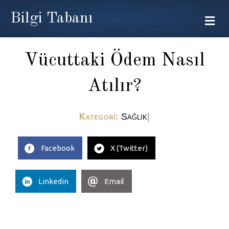
Bilgi Tabanı
Me
Vücuttaki Ödem Nasıl
Atılır?
Kategori:
|
Facebook
X (Twitter)
Linkedin
Email