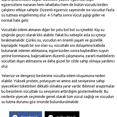
egzersizlere nazaran hem rahatlatıcı hem de bütün vücudu birden
çalıştırıcı etkiye sahiptir. Düzenli egzersiz sayesinde ise vücudun fazla
su tutması engellenmiş olur. 4-5 hafta sonra vücut şişliği gider ve
normal hale gelir.
Vücuttaki ödemi atmanın diğer bir yolu bol bol su içmektir. Kişi su
içtiğinde geçici olarak kilo alabilir. Fakat bu sebeple asla su içmeyi
bırakmamalıdır. Çünkü su, vücudun en önemli yaşam ve güzellik
kaynağıdır. Hayati bir sıvı olan su, vücuttaki sıvı dolaşımına katkıda
bulunarak ödemin atılmasına, egzersizden sonra kaybedilen suyun
yerine konmasına, bağırsakların düzenli çalışmasına, zararlı maddelerin
vücuttan dışarı atılmasına ve daha güzel bir cilde sahip olmaya yardımcı
olur.
Yetersiz ve dengesiz beslenme vücutta ödem oluşumuna neden
olabilir. Yüksek protein, potasyum ve amino asit seviyesine sahip
yiyecekleri tüketirken dikkatli olmakta yarar vardır. Bilimsel araştırmalar
bu besinlerin vücuttaki su seviyesini arttırdığını göstermektedir. Bu
nedenle yiyecek seçiminde genel olarak tüm vücut sağlığı ve vücudun
su tutma durumu göz önünde bulundurulmalıdır.