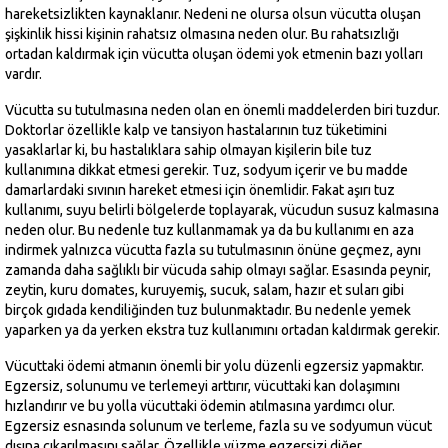
hareketsizlikten kaynaklanır. Nedeni ne olursa olsun vücutta oluşan
şişkinlik hissi kişinin rahatsız olmasına neden olur. Bu rahatsızlığı
ortadan kaldırmak için vücutta oluşan ödemi yok etmenin bazı yolları
vardır.
Vücutta su tutulmasına neden olan en önemli maddelerden biri tuzdur.
Doktorlar özellikle kalp ve tansiyon hastalarının tuz tüketimini
yasaklarlar ki, bu hastalıklara sahip olmayan kişilerin bile tuz
kullanımına dikkat etmesi gerekir. Tuz, sodyum içerir ve bu madde
damarlardaki sıvının hareket etmesi için önemlidir. Fakat aşırı tuz
kullanımı, suyu belirli bölgelerde toplayarak, vücudun susuz kalmasına
neden olur. Bu nedenle tuz kullanmamak ya da bu kullanımı en aza
indirmek yalnızca vücutta fazla su tutulmasının önüne geçmez, aynı
zamanda daha sağlıklı bir vücuda sahip olmayı sağlar. Esasında peynir,
zeytin, kuru domates, kuruyemiş, sucuk, salam, hazır et suları gibi
birçok gıdada kendiliğinden tuz bulunmaktadır. Bu nedenle yemek
yaparken ya da yerken ekstra tuz kullanımını ortadan kaldırmak gerekir.
Vücuttaki ödemi atmanın önemli bir yolu düzenli egzersiz yapmaktır.
Egzersiz, solunumu ve terlemeyi arttırır, vücuttaki kan dolaşımını
hızlandırır ve bu yolla vücuttaki ödemin atılmasına yardımcı olur.
Egzersiz esnasında solunum ve terleme, fazla su ve sodyumun vücut
dışına çıkarılmasını sağlar. Özellikle yüzme egzersizi diğer