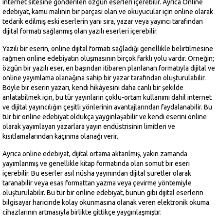
internet sitesine gönderilen özgün eserleri içerebilir. Ayrıca Online
edebiyat, kamu malının bir parçası olan ve okuyucular için online olarak
tedarik edilmiş eski eserlerin yanı sıra, yazar veya yayıncı tarafından
dijital formatı sağlanmış olan yazılı eserleri içerebilir.
Yazılı bir eserin, online dijital formatı sağladığı genellikle belirtilmesine
rağmen online edebiyatın oluşmasının birçok farklı yolu vardır. Örneğin;
özgün bir yazılı eser, en başından itibaren planlanan formatıyla dijital ve
online yayımlama olanağına sahip bir yazar tarafından oluşturulabilir.
Böyle bir eserin yazarı, kendi hikâyesini daha canlı bir şekilde
anlatabilmek için, bu tür yayınların çoklu-ortam kullanımı dahil internet
ve dijital yayıncılığın çeşitli yönlerinin avantajlarından faydalanabilir. Bu
tür bir online edebiyat oldukça yaygınlaşabilir ve kendi eserini online
olarak yayımlayan yazarlara yayın endüstrisinin limitleri ve
kısıtlamalarından kaçınma olanağı verir.
Ayrıca online edebiyat, dijital ortama aktarılmış, yakın zamanda
yayımlanmış ve genellikle kitap formatında olan somut bir eseri
içerebilir. Bu eserler asıl nüsha yayınından dijital suretler olarak
taranabilir veya esas formattan yazma veya çevirme yöntemiyle
oluşturulabilir. Bu tür bir online edebiyat, bunun gibi dijital eserlerin
bilgisayar haricinde kolay okunmasına olanak veren elektronik okuma
cihazlarının artmasıyla birlikte gittikçe yaygınlaşmıştır.