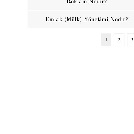
Reklam Nedir?
Emlak (Mülk) Yönetimi Nedir?
1
2
3