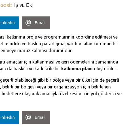
ategori:
|
Linkedin
Email
arası kalkınma proje ve programlarının koordine edilmesi ve
yönetimindeki en baskın paradigma, yardımı alan kurumun bir
tlenmeye maruz kalması durumudur.
oğru amaçlar için kullanması ve geri ödemelerini zamanında
n da baskısı ve katkısı ile bir
kalkınma planı
oluşturulur.
çerli olabileceği gibi bir bölge veya bir ülke için de geçerli
, belirli bir bölgesi veya bir organizasyon için belirlenen
l hedeflere ulaşmak amacıyla özel kesim için yol gösterici ve
Linkedin
Email