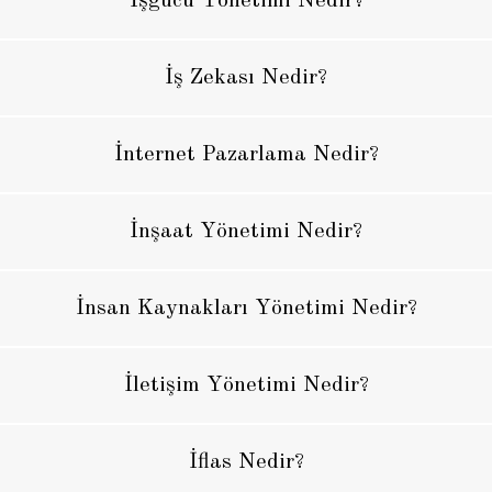
İşgücü Yönetimi Nedir?
İş Zekası Nedir?
İnternet Pazarlama Nedir?
İnşaat Yönetimi Nedir?
İnsan Kaynakları Yönetimi Nedir?
İletişim Yönetimi Nedir?
İflas Nedir?