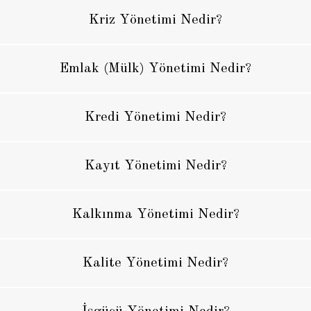
Kriz Yönetimi Nedir?
Emlak (Mülk) Yönetimi Nedir?
Kredi Yönetimi Nedir?
Kayıt Yönetimi Nedir?
Kalkınma Yönetimi Nedir?
Kalite Yönetimi Nedir?