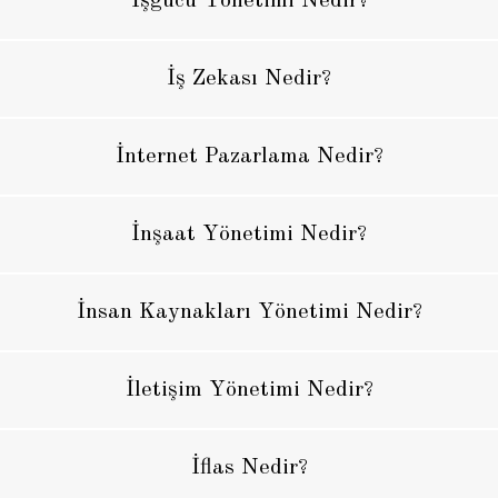
İşgücü Yönetimi Nedir?
İş Zekası Nedir?
İnternet Pazarlama Nedir?
İnşaat Yönetimi Nedir?
İnsan Kaynakları Yönetimi Nedir?
İletişim Yönetimi Nedir?
İflas Nedir?