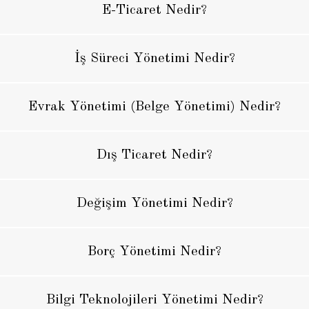
E-Ticaret Nedir?
İş Süreci Yönetimi Nedir?
Evrak Yönetimi (Belge Yönetimi) Nedir?
Dış Ticaret Nedir?
Değişim Yönetimi Nedir?
Borç Yönetimi Nedir?
Bilgi Teknolojileri Yönetimi Nedir?