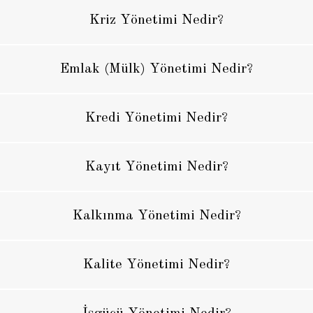
Kriz Yönetimi Nedir?
Emlak (Mülk) Yönetimi Nedir?
Kredi Yönetimi Nedir?
Kayıt Yönetimi Nedir?
Kalkınma Yönetimi Nedir?
Kalite Yönetimi Nedir?