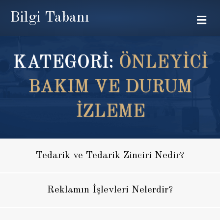
Bilgi Tabanı
Me
KATEGORİ:
ÖNLEYICI
BAKIM VE DURUM
IZLEME
Tedarik ve Tedarik Zinciri Nedir?
Reklamın İşlevleri Nelerdir?